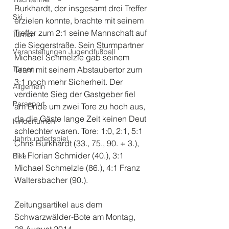
Burkhardt, der insgesamt drei Treffer 
Ski
erzielen konnte, brachte mit seinem 
Treffer zum 2:1 seine Mannschaft auf 
Turnen
die Siegerstraße. Sein Sturmpartner 
Veranstaltungen Jugendfußball
Michael Schmelzle gab seinem 
Turnen
Team mit seinem Abstaubertor zum 
3:1 noch mehr Sicherheit. Der 
Allgemein
verdiente Sieg der Gastgeber fiel 
Parasport
am Ende um zwei Tore zu hoch aus, 
da die Gäste lange Zeit keinen Deut 
Kinderturnen
schlechter waren. Tore: 1:0, 2:1, 5:1 
Jahrhundertspiel
Chris Burkhardt (33., 75., 90. + 3.), 
1:1 Florian Schmider (40.), 3:1 
Bike
Michael Schmelzle (86.), 4:1 Franz 
Waltersbacher (90.).
Zeitungsartikel aus dem 
Schwarzwälder-Bote am Montag, 