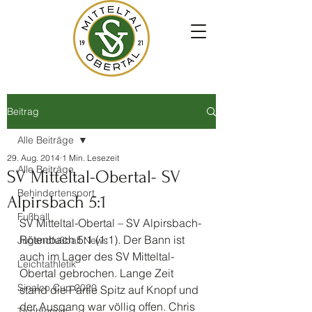
Beitrag
Alle Beiträge
29. Aug. 2014
1 Min. Lesezeit
Alle Beiträge
SV Mitteltal-Obertal- SV
Behindertensport
Alpirsbach 5:1
Fußball
SV Mitteltal-Obertal – SV Alpirsbach-
Rötenbach 5:1 (1:1). Der Bann ist 
Jugendfußball News
auch im Lager des SV Mitteltal-
Leichtathletik
Obertal gebrochen. Lange Zeit 
Sinalco Cup 2020
stand die Partie Spitz auf Knopf und 
der Ausgang war völlig offen. Chris 
Tischtennis