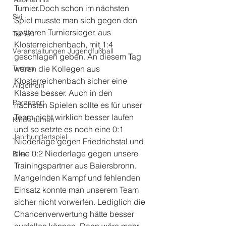
Turnier.Doch schon im nächsten 
Ski
Spiel musste man sich gegen den 
späteren Turniersieger, aus 
Turnen
Klosterreichenbach, mit 1:4 
Veranstaltungen Jugendfußball
geschlagen geben. An diesem Tag 
Turnen
waren die Kollegen aus 
Klosterreichenbach sicher eine 
Allgemein
Klasse besser. Auch in den 
Parasport
nächsten Spielen sollte es für unser 
Team nicht wirklich besser laufen 
Kinderturnen
und so setzte es noch eine 0:1 
Jahrhundertspiel
Niederlage gegen Friedrichstal und 
eine 0:2 Niederlage gegen unsere 
Bike
Trainingspartner aus Baiersbronn. 
Mangelnden Kampf und fehlenden 
Einsatz konnte man unserem Team 
sicher nicht vorwerfen. Lediglich die 
Chancenverwertung hätte besser 