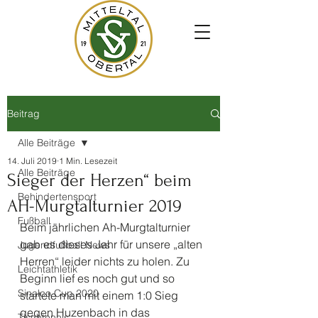
Beitrag
Alle Beiträge
14. Juli 2019
1 Min. Lesezeit
Alle Beiträge
Sieger der Herzen“ beim
Behindertensport
AH-Murgtalturnier 2019
Fußball
Beim jährlichen Ah-Murgtalturnier 
gab es dieses Jahr für unsere „alten 
Jugendfußball News
Herren“ leider nichts zu holen. Zu 
Leichtathletik
Beginn lief es noch gut und so 
Sinalco Cup 2020
startete man mit einem 1:0 Sieg 
gegen Huzenbach in das 
Tischtennis