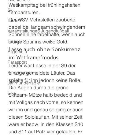
Wettkampftag bei frühlingshaften 
Ski
Temparaturen.
Der WSV Mehrstetten zauberte 
Turnen
dabei bei langsam schwindendem 
Veranstaltungen Jugendfußball
Schnee eine fabelhafte, wenn auch 
Turnen
eisige Spur ins weiße Gold. 
Lasse auch ohne Konkurrenz 
Allgemein
im Wettkampfmodus 
Parasport
Leider war Lasse in der S9 der 
Kinderturnen
einzige gemeldete Läufer. Das 
spielte für ihn jedoch keine Rolle. 
Jahrhundertspiel
Die Augen durch die grüne 
Bike
Skiteam- Mütze halb bedeckt und 
mit Vollgas nach vorne, so kennen 
wir ihn und genau so ging er auch 
diesen Sololauf an. Mit seiner Zeit 
wäre er bspw. in den Klassen S10 
und S11 auf Patz vier gelaufen. Er 