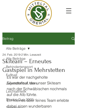
Beitrag
Alle Beiträge
24. Feb. 2019
2 Min. Lesezeit
Alle Beiträge
Skiteam – Erneutes
Behindertensport
Gastspiel in Mehrstetten
Fußball
Es war der nachgeholte 
Silvesterlauf, der unser Skiteam 
Jugendfußball News
nach der Schwäbischen nochmals 
Leichtathletik
auf die Alb führte.
Sinalco Cup 2020
Ein kleines aber feines Team erlebte 
dabei einen wunderbaren 
Tischtennis