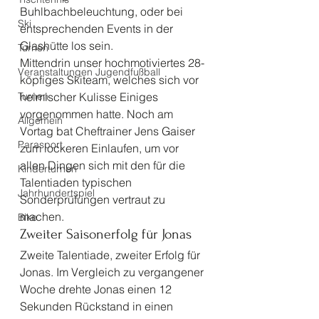
Buhlbachbeleuchtung, oder bei 
Ski
entsprechenden Events in der 
Glashütte los sein.
Turnen
Mittendrin unser hochmotiviertes 28- 
Veranstaltungen Jugendfußball
köpfiges Skiteam, welches sich vor 
Turnen
heimischer Kulisse Einiges 
vorgenommen hatte. Noch am 
Allgemein
Vortag bat Cheftrainer Jens Gaiser 
Parasport
zum lockeren Einlaufen, um vor 
allen Dingen sich mit den für die 
Kinderturnen
Talentiaden typischen 
Jahrhundertspiel
Sonderprüfungen vertraut zu 
machen. 
Bike
Zweiter Saisonerfolg für Jonas 
Zweite Talentiade, zweiter Erfolg für 
Jonas. Im Vergleich zu vergangener 
Woche drehte Jonas einen 12 
Sekunden Rückstand in einen 