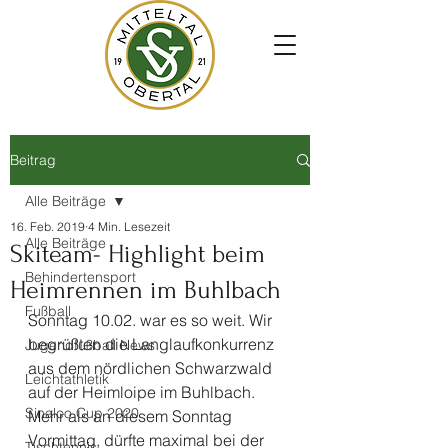
Beitrag
Alle Beiträge
16. Feb. 2019
4 Min. Lesezeit
Alle Beiträge
Skiteam- Highlight beim
Behindertensport
Heimrennen im Buhlbach
Fußball
Sonntag 10.02. war es so weit. Wir 
begrüßten die Langlaufkonkurrenz 
Jugendfußball News
aus dem nördlichen Schwarzwald 
Leichtathletik
auf der Heimloipe im Buhlbach.
Sinalco Cup 2020
Mehr als an diesem Sonntag 
Vormittag, dürfte maximal bei der 
Tischtennis