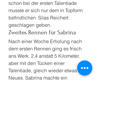
schon bei der ersten Talentiade 
musste er sich nur dem in Topform 
befindlichen  Silas Reichert 
geschlagen geben. 
Zweites Rennen für Sabrina 
Nach einer Woche Erholung nach 
dem ersten Rennen ging es frisch 
ans Werk. 2,4 anstatt 5 Kilometer, 
aber mit den Tücken einer 
Talentiade, gleich wieder etwas 
Neues. Sabrina machte ein 
flüssiges konzentriertes Rennen und 
schaffte es den Rückstand auf dem 
Tableau deutlich zu verringern. 
Kedder zieht nach 
Nach Sabrina startete nun auch 
Kedder in die Langlaufkarriere. 
Auch hierüber freut sich das 