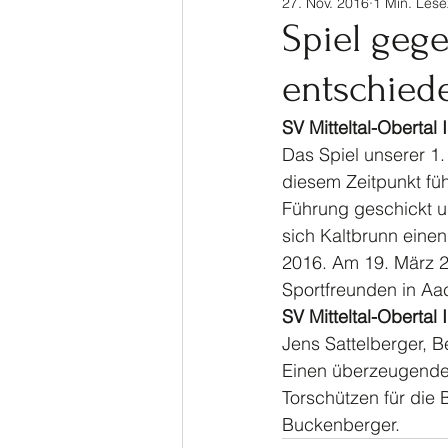
27. Nov. 2016
1 Min. Lese
Sinalco Cup 2020
Tisch
Spiel gege
entschied
Allgemein
Parasport
SV Mitteltal-Obertal 
Das Spiel unserer 1.
diesem Zeitpunkt führ
Führung geschickt u
sich Kaltbrunn einen
2016. Am 19. März 20
Sportfreunden in Aac
SV Mitteltal-Obertal I
Jens Sattelberger, 
Einen überzeugenden 
Torschützen für die 
Buckenberger.