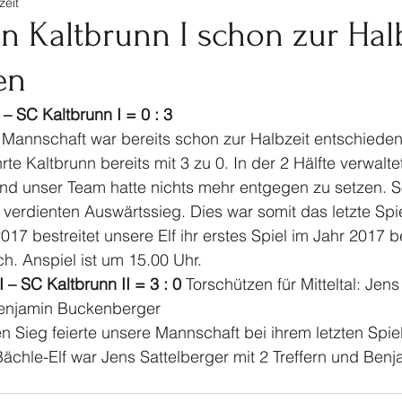
zeit
tennis
Ski
Turnen
Veranstaltungen Jugendf
n Kaltbrunn I schon zur Hal
en
Kinderturnen
Jahrhundertspiel
Bike
I – SC Kaltbrunn I = 0 : 3
 Mannschaft war bereits schon zur Halbzeit entschieden.
te Kaltbrunn bereits mit 3 zu 0. In der 2 Hälfte verwalt
nd unser Team hatte nichts mehr entgegen zu setzen. So
 verdienten Auswärtssieg. Dies war somit das letzte Spie
17 bestreitet unsere Elf ihr erstes Spiel im Jahr 2017 b
h. Anspiel ist um 15.00 Uhr. 
I – SC Kaltbrunn II = 3 : 0
 Torschützen für Mitteltal: Jens
Benjamin Buckenberger
Sieg feierte unsere Mannschaft bei ihrem letzten Spiel
Bächle-Elf war Jens Sattelberger mit 2 Treffern und Benj