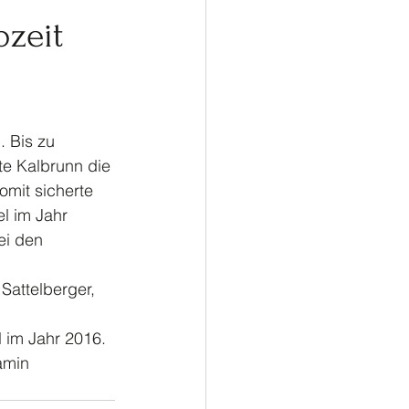
ußball
Turnen
bzeit
 Bis zu 
ete Kalbrunn die 
mit sicherte 
l im Jahr 
ei den 
 Sattelberger, 
 im Jahr 2016. 
amin 