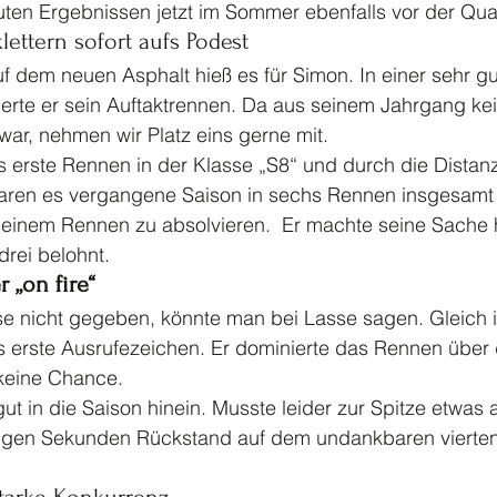
uten Ergebnissen jetzt im Sommer ebenfalls vor der Quali
ettern sofort aufs Podest 
f dem neuen Asphalt hieß es für Simon. In einer sehr gut
erte er sein Auftaktrennen. Da aus seinem Jahrgang kei
war, nehmen wir Platz eins gerne mit.
 erste Rennen in der Klasse „S8“ und durch die Distanz
ren es vergangene Saison in sechs Rennen insgesamt 
n einem Rennen zu absolvieren.  Er machte seine Sache
drei belohnt. 
 „on fire“
use nicht gegeben, könnte man bei Lasse sagen. Gleich 
s erste Ausrufezeichen. Er dominierte das Rennen über 
 keine Chance.
ut in die Saison hinein. Musste leider zur Spitze etwas 
igen Sekunden Rückstand auf dem undankbaren vierten