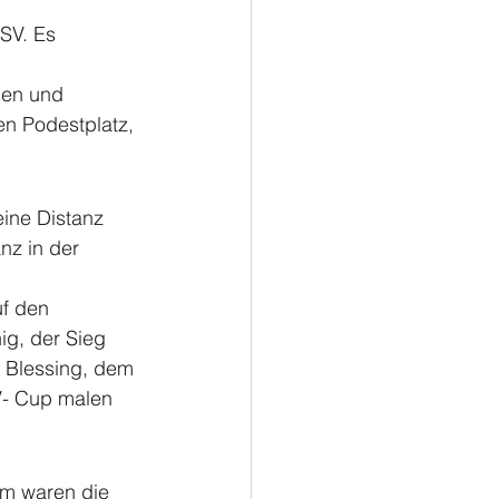
SV. Es 
nen und 
en Podestplatz, 
ine Distanz 
nz in der 
f den 
g, der Sieg 
 Blessing, dem 
V- Cup malen 
lm waren die 