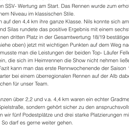
igen SSV- Wertung am Start. Das Rennen wurde zum erhof
hem Niveau im klassischen Stile.
en auf den 4,4 km ihre ganze Klasse. Nils konnte sich a
und Silas rundete das positive Ergebnis mit einem sechs
inen dritten Platz in der Gesamtwertung 18/19 bestätigen.
siehe oben) jetzt mit wichtigen Punkten auf dem Weg na
musste man die Leistungen der beiden Top- Läufer Fell
in, die sich im Heimrennen die Show nicht nehmen ließe
 Fazit kann man das erste Rennwochenende der Saison 
arter bei einem überregionalen Rennen auf der Alb dabe
ichen für unser Team.
anzen über 2,2 und v.a. 4,4 km waren ein echter Gradme
Spielstraße, sondern gehört sicher zu den anspruchsvoll
n wir fünf Podestplätze und drei starke Platzierungen m
 So darf es gerne weiter gehen.