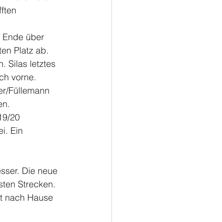
ften 
m Ende über 
ten Platz ab.
 Silas letztes 
ch vorne.
er/Füllemann 
n. 
19/20 
i. Ein 
sser. Die neue 
sten Strecken.
it nach Hause 