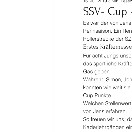
16. Juli 2019
3 Min. Lesez
Sinalco Cup 2020
Tisch
SSV- Cup –
Es war der von Jens 
Allgemein
Parasport
Rennsaison. Ein Ren
Rollerstrecke der SZ
Erstes Kräftemesse
Für acht Jungs unse
das sportliche Kräf
Gas geben.
Während Simon, Jonas
konnten wie weit sie
Cup Punkte.
Welchen Stellenwert 
von Jens erfahren. 
So freuen wir uns, da
Kaderlehrgängen ein