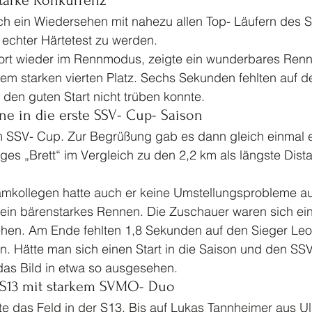
tarke Konkurrenz 
ch ein Wiedersehen mit nahezu allen Top- Läufern des S
 echter Härtetest zu werden. 
ort wieder im Rennmodus, zeigte ein wunderbares Ren
nem starken vierten Platz. Sechs Sekunden fehlten auf d
den guten Start nicht trüben konnte.  
ne in die erste SSV- Cup- Saison 
m SSV- Cup. Zur Begrüßung gab es dann gleich einmal e
iges „Brett“ im Vergleich zu den 2,2 km als längste Dista
amkollegen hatte auch er keine Umstellungsprobleme au
ein bärenstarkes Rennen. Die Zuschauer waren sich eini
ehen. Am Ende fehlten 1,8 Sekunden auf den Sieger Leo
n. Hätte man sich einen Start in die Saison und den SS
das Bild in etwa so ausgesehen. 
S13 mit starkem SVMO- Duo 
te das Feld in der S13. Bis auf Lukas Tannheimer aus U