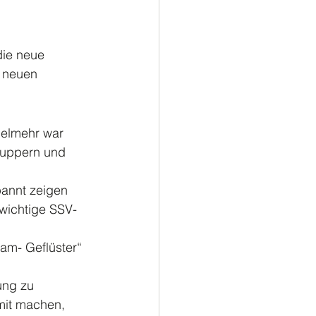
ußball
Turnen
die neue 
 neuen 
elmehr war 
nuppern und 
pannt zeigen 
 wichtige SSV- 
eam- Geflüster“ 
ung zu 
mit machen, 