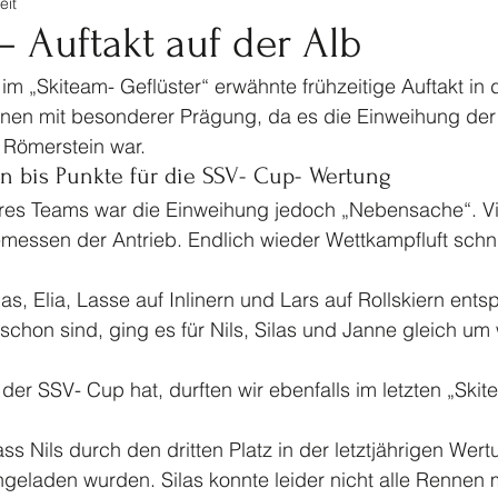
eit
tennis
Ski
Turnen
Veranstaltungen Jugendf
 Auftakt auf der Alb
im „Skiteam- Geflüster“ erwähnte frühzeitige Auftakt in 
Kinderturnen
Jahrhundertspiel
Bike
nen mit besonderer Prägung, da es die Einweihung der
 Römerstein war.  
n bis Punkte für die SSV- Cup- Wertung 
res Teams war die Einweihung jedoch „Nebensache“. Vi
temessen der Antrieb. Endlich wieder Wettkampfluft sch
, Elia, Lasse auf Inlinern und Lars auf Rollskiern ents
 schon sind, ging es für Nils, Silas und Janne gleich um
der SSV- Cup hat, durften wir ebenfalls im letzten „Skit
ss Nils durch den dritten Platz in der letztjährigen Wert
geladen wurden. Silas konnte leider nicht alle Rennen 