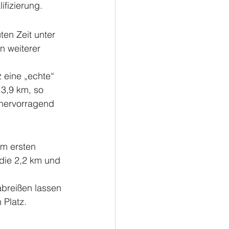
fizierung. 
en Zeit unter 
n weiterer 
 eine „echte“ 
3,9 km, so 
 hervorragend 
im ersten 
die 2,2 km und 
abreißen lassen 
 Platz.